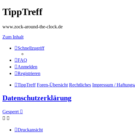
TippTreff
www.zock-around-the-clock.de
Zum Inhalt
Schnellzugriff
FAQ
Anmelden
Registrieren
TippTreff
Foren-Übersicht
Rechtliches
Impressum / Haftungsa
Datenschutzerklärung
Gesperrt
Druckansicht