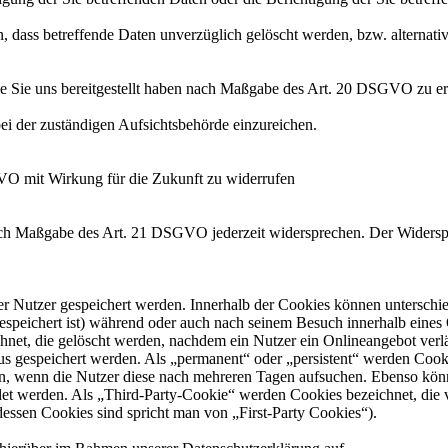
 dass betreffende Daten unverzüglich gelöscht werden, bzw. alterna
die Sie uns bereitgestellt haben nach Maßgabe des Art. 20 DSGVO zu er
i der zuständigen Aufsichtsbehörde einzureichen.
GVO mit Wirkung für die Zukunft zu widerrufen
nach Maßgabe des Art. 21 DSGVO jederzeit widersprechen. Der Widersp
er Nutzer gespeichert werden. Innerhalb der Cookies können unterschi
peichert ist) während oder auch nach seinem Besuch innerhalb eines 
net, die gelöscht werden, nachdem ein Nutzer ein Onlineangebot verlä
tus gespeichert werden. Als „permanent“ oder „persistent“ werden Coo
en, wenn die Nutzer diese nach mehreren Tagen aufsuchen. Ebenso könn
 werden. Als „Third-Party-Cookie“ werden Cookies bezeichnet, die v
dessen Cookies sind spricht man von „First-Party Cookies“).