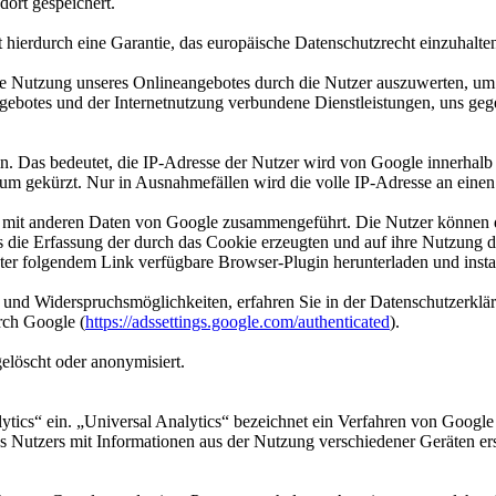
ort gespeichert.
 hierdurch eine Garantie, das europäische Datenschutzrecht einzuhalten
e Nutzung unseres Onlineangebotes durch die Nutzer auszuwerten, um R
ebotes und der Internetnutzung verbundene Dienstleistungen, uns geg
in. Das bedeutet, die IP-Adresse der Nutzer wird von Google innerhalb
m gekürzt. Nur in Ausnahmefällen wird die volle IP-Adresse an einen
t mit anderen Daten von Google zusammengeführt. Die Nutzer können d
s die Erfassung der durch das Cookie erzeugten und auf ihre Nutzung
ter folgendem Link verfügbare Browser-Plugin herunterladen und insta
 und Widerspruchsmöglichkeiten, erfahren Sie in der Datenschutzerklä
rch Google (
https://adssettings.google.com/authenticated
).
löscht oder anonymisiert.
ytics“ ein. „Universal Analytics“ bezeichnet ein Verfahren von Google
 Nutzers mit Informationen aus der Nutzung verschiedener Geräten erst