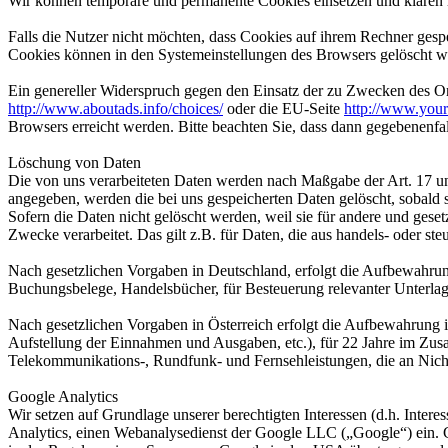
Wir können temporäre und permanente Cookies einsetzen und klären 
Falls die Nutzer nicht möchten, dass Cookies auf ihrem Rechner gesp
Cookies können in den Systemeinstellungen des Browsers gelöscht w
Ein genereller Widerspruch gegen den Einsatz der zu Zwecken des Onl
http://www.aboutads.info/choices/
oder die EU-Seite
http://www.your
Browsers erreicht werden. Bitte beachten Sie, dass dann gegebenenfa
Löschung von Daten
Die von uns verarbeiteten Daten werden nach Maßgabe der Art. 17 u
angegeben, werden die bei uns gespeicherten Daten gelöscht, sobald
Sofern die Daten nicht gelöscht werden, weil sie für andere und geset
Zwecke verarbeitet. Das gilt z.B. für Daten, die aus handels- oder 
Nach gesetzlichen Vorgaben in Deutschland, erfolgt die Aufbewahru
Buchungsbelege, Handelsbücher, für Besteuerung relevanter Unterlag
Nach gesetzlichen Vorgaben in Österreich erfolgt die Aufbewahrung
Aufstellung der Einnahmen und Ausgaben, etc.), für 22 Jahre im Zu
Telekommunikations-, Rundfunk- und Fernsehleistungen, die an Nic
Google Analytics
Wir setzen auf Grundlage unserer berechtigten Interessen (d.h. Inter
Analytics, einen Webanalysedienst der Google LLC („Google“) ein. 