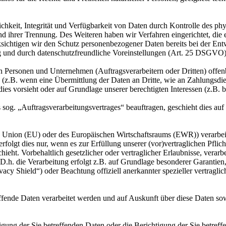
keit, Integrität und Verfügbarkeit von Daten durch Kontrolle des phy
 und ihrer Trennung. Des Weiteren haben wir Verfahren eingerichtet, 
ksichtigen wir den Schutz personenbezogener Daten bereits bei der E
g und durch datenschutzfreundliche Voreinstellungen (Art. 25 DSGVO)
ersonen und Unternehmen (Auftragsverarbeitern oder Dritten) offenbar
s (z.B. wenn eine Übermittlung der Daten an Dritte, wie an Zahlungsdie
g dies vorsieht oder auf Grundlage unserer berechtigten Interessen (z.B.
s sog. „Auftragsverarbeitungsvertrages“ beauftragen, geschieht dies 
en Union (EU) oder des Europäischen Wirtschaftsraums (EWR)) verarbe
folgt dies nur, wenn es zur Erfüllung unserer (vor)vertraglichen Pflich
hieht. Vorbehaltlich gesetzlicher oder vertraglicher Erlaubnisse, verarb
h. die Verarbeitung erfolgt z.B. auf Grundlage besonderer Garantien, 
cy Shield“) oder Beachtung offiziell anerkannter spezieller vertraglic
effende Daten verarbeitet werden und auf Auskunft über diese Daten so
ung der Sie betreffenden Daten oder die Berichtigung der Sie betreff