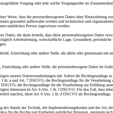
ren ausgeführte Vorgang oder jede solche Vorgangsreihe im Zusammenha
ner Weise, dass die personenbezogenen Daten ohne Hinzuziehung zusätz
tionen gesondert aufbewahrt werden und technischen und organisatoris
rbaren natürlichen Person zugewiesen werden.
ener Daten, die darin besteht, dass diese personenbezogenen Daten ver
glich Arbeitsleistung, wirtschaftliche Lage, Gesundheit, persönliche Vo
agen.
Behörde, Einrichtung oder andere Stelle, die allein oder gemeinsam mit
e, Einrichtung oder andere Stelle, die personenbezogene Daten im Auftr
en unserer Datenverarbeitungen mit. Sofern die Rechtsgrundlage in d
. 1 lit. a und Art. 7 DSGVO, die Rechtsgrundlage für die Verarbeitung
DSGVO, die Rechtsgrundlage für die Verarbeitung zur Erfüllung unsere
gten Interessen ist Art. 6 Abs. 1 lit. f DSGVO. Für den Fall, dass leb
erlich machen, dient Art. 6 Abs. 1 lit. d DSGVO als Rechtsgrundlage.
 des Stands der Technik, der Implementierungskosten und der Art, d
isikos für die Rechte und Freiheiten natürlicher Personen, geeignete 