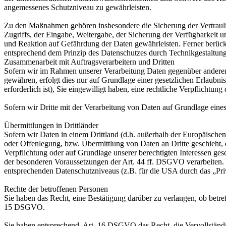
angemessenes Schutzniveau zu gewährleisten.
Zu den Maßnahmen gehören insbesondere die Sicherung der Vertraulich
Zugriffs, der Eingabe, Weitergabe, der Sicherung der Verfügbarkeit
und Reaktion auf Gefährdung der Daten gewährleisten. Ferner berüc
entsprechend dem Prinzip des Datenschutzes durch Technikgestaltun
Zusammenarbeit mit Auftragsverarbeitern und Dritten
Sofern wir im Rahmen unserer Verarbeitung Daten gegenüber anderen P
gewähren, erfolgt dies nur auf Grundlage einer gesetzlichen Erlaubni
erforderlich ist), Sie eingewilligt haben, eine rechtliche Verpflichtun
Sofern wir Dritte mit der Verarbeitung von Daten auf Grundlage eine
Übermittlungen in Drittländer
Sofern wir Daten in einem Drittland (d.h. außerhalb der Europäisch
oder Offenlegung, bzw. Übermittlung von Daten an Dritte geschieht, er
Verpflichtung oder auf Grundlage unserer berechtigten Interessen gesc
der besonderen Voraussetzungen der Art. 44 ff. DSGVO verarbeiten. D.
entsprechenden Datenschutzniveaus (z.B. für die USA durch das „Priva
Rechte der betroffenen Personen
Sie haben das Recht, eine Bestätigung darüber zu verlangen, ob betr
15 DSGVO.
Sie haben entsprechend. Art. 16 DSGVO das Recht, die Vervollständig