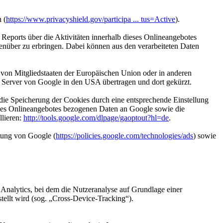
 (
https://www.privacyshield.gov/participa ... tus=Active
).
eports über die Aktivitäten innerhalb dieses Onlineangebotes
enüber zu erbringen. Dabei können aus den verarbeiteten Daten
 von Mitgliedstaaten der Europäischen Union oder in anderen
 Server von Google in den USA übertragen und dort gekürzt.
ie Speicherung der Cookies durch eine entsprechende Einstellung
 des Onlineangebotes bezogenen Daten an Google sowie die
llieren:
http://tools.google.com/dlpage/gaoptout?hl=de
.
rung von Google (
https://policies.google.com/technologies/ads
) sowie
 Analytics, bei dem die Nutzeranalyse auf Grundlage einer
ellt wird (sog. „Cross-Device-Tracking“).