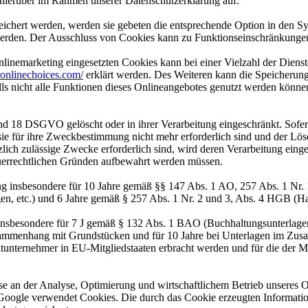
hierüber im Rahmen unserer Datenschutzerklärung auf.
eichert werden, werden sie gebeten die entsprechende Option in den Sy
erden. Der Ausschluss von Cookies kann zu Funktionseinschränkungen
inemarketing eingesetzten Cookies kann bei einer Vielzahl der Dienste
onlinechoices.com/
erklärt werden. Des Weiteren kann die Speicherung
lls nicht alle Funktionen dieses Onlineangebotes genutzt werden könne
nd 18 DSGVO gelöscht oder in ihrer Verarbeitung eingeschränkt. Sofer
 sie für ihre Zweckbestimmung nicht mehr erforderlich sind und der L
zlich zulässige Zwecke erforderlich sind, wird deren Verarbeitung eing
steuerrechtlichen Gründen aufbewahrt werden müssen.
ng insbesondere für 10 Jahre gemäß §§ 147 Abs. 1 AO, 257 Abs. 1 Nr.
en, etc.) und 6 Jahre gemäß § 257 Abs. 1 Nr. 2 und 3, Abs. 4 HGB (Ha
 insbesondere für 7 J gemäß § 132 Abs. 1 BAO (Buchhaltungsunterlage
sammenhang mit Grundstücken und für 10 Jahre bei Unterlagen im Zusa
htunternehmer in EU-Mitgliedstaaten erbracht werden und für die d
esse an der Analyse, Optimierung und wirtschaftlichem Betrieb unseres
Google verwendet Cookies. Die durch das Cookie erzeugten Informati