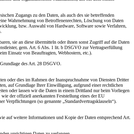
sischen Zugangs zu den Daten, als auch des sie betreffenden
die eine Wahrnehmung von Betroffenenrechten, Löschung von Daten
ntwicklung, bzw. Auswahl von Hardware, Software sowie Verfahren,
.
en, sie an diese übermitteln oder ihnen sonst Zugriff auf die Daten
nstleister, gem. Art. 6 Abs. 1 lit. b DSGVO zur Vertragserfüllung
 beim Einsatz von Beauftragten, Webhostern, etc.).
auf Grundlage des Art. 28 DSGVO.
iten oder dies im Rahmen der Inanspruchnahme von Diensten Dritter
ten, auf Grundlage Ihrer Einwilligung, aufgrund einer rechtlichen
eiten oder lassen wir die Daten in einem Drittland nur beim Vorliegen
wie der offiziell anerkannten Feststellung eines der EU
her Verpflichtungen (so genannte „Standardvertragsklauseln“).
wie auf weitere Informationen und Kopie der Daten entsprechend Art.
enden unrichtigen Daten zu verlangen.