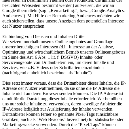
Interessen an bestimmten Themen oder Produkten, die anhand der
besuchten Webseiten bestimmt werden) aufweisen, die wir an
Google übermitteln (sog. „Remarketing-“, bzw. „Google-Analytics-
Audiences“). Mit Hilfe der Remarketing Audiences möchten wir
auch sicherstellen, dass unsere Anzeigen dem potentiellen Interesse
der Nutzer entsprechen.
Einbindung von Diensten und Inhalten Dritter
Wir setzen innerhalb unseres Onlineangebotes auf Grundlage
unserer berechtigten Interessen (d.h. Interesse an der Analyse,
Optimierung und wirtschaftlichem Betrieb unseres Onlineangebotes
im Sinne des Art. 6 Abs. 1 lit. f. DSGVO) Inhalts- oder
Serviceangebote von Drittanbietern ein, um deren Inhalte und
Services, wie z.B. Videos oder Schriftarten einzubinden
(nachfolgend einheitlich bezeichnet als “Inhalte”).
Dies setzt immer voraus, dass die Drittanbieter dieser Inhalte, die IP-
Adresse der Nutzer wahrnehmen, da sie ohne die IP-Adresse die
Inhalte nicht an deren Browser senden könnten. Die IP-Adresse ist
damit für die Darstellung dieser Inhalte erforderlich. Wir bemühen
uns nur solche Inhalte zu verwenden, deren jeweilige Anbieter die
IP-Adresse lediglich zur Auslieferung der Inhalte verwenden.
Drittanbieter können ferner so genannte Pixel-Tags (unsichtbare
Grafiken, auch als "Web Beacons" bezeichnet) für statistische oder
Marketingzwecke verwenden. Durch die "Pixel-Tags" können