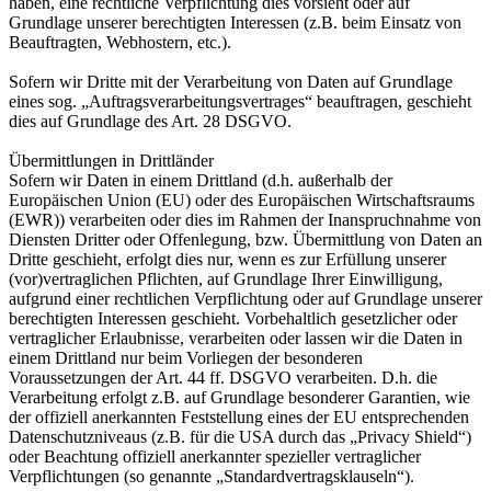
haben, eine rechtliche Verpflichtung dies vorsieht oder auf
Grundlage unserer berechtigten Interessen (z.B. beim Einsatz von
Beauftragten, Webhostern, etc.).
Sofern wir Dritte mit der Verarbeitung von Daten auf Grundlage
eines sog. „Auftragsverarbeitungsvertrages“ beauftragen, geschieht
dies auf Grundlage des Art. 28 DSGVO.
Übermittlungen in Drittländer
Sofern wir Daten in einem Drittland (d.h. außerhalb der
Europäischen Union (EU) oder des Europäischen Wirtschaftsraums
(EWR)) verarbeiten oder dies im Rahmen der Inanspruchnahme von
Diensten Dritter oder Offenlegung, bzw. Übermittlung von Daten an
Dritte geschieht, erfolgt dies nur, wenn es zur Erfüllung unserer
(vor)vertraglichen Pflichten, auf Grundlage Ihrer Einwilligung,
aufgrund einer rechtlichen Verpflichtung oder auf Grundlage unserer
berechtigten Interessen geschieht. Vorbehaltlich gesetzlicher oder
vertraglicher Erlaubnisse, verarbeiten oder lassen wir die Daten in
einem Drittland nur beim Vorliegen der besonderen
Voraussetzungen der Art. 44 ff. DSGVO verarbeiten. D.h. die
Verarbeitung erfolgt z.B. auf Grundlage besonderer Garantien, wie
der offiziell anerkannten Feststellung eines der EU entsprechenden
Datenschutzniveaus (z.B. für die USA durch das „Privacy Shield“)
oder Beachtung offiziell anerkannter spezieller vertraglicher
Verpflichtungen (so genannte „Standardvertragsklauseln“).