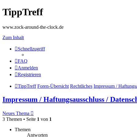
TippTreff
www.zock-around-the-clock.de
Zum Inhalt
Schnellzugriff
FAQ
Anmelden
Registrieren
TippTreff
Foren-Übersicht
Rechtliches
Impressum / Haftungsa
Impressum / Haftungsausschluss / Datensc
Neues Thema
3 Themen • Seite
1
von
1
Themen
Antworten