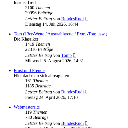
Insider Treff
2160
Themen
20996
Beiträge
Neuester
Letzter Beitrag
von
BundesRudi
Beitrag
Dienstag 14. Juli 2026, 16:44
Toto (13er-Wette / Auswahlwette / Extra-Toto usw.)
Die Klassiker!
1419
Themen
22316
Beiträge
Neuester
Letzter Beitrag
von
Tomp
Beitrag
Mittwoch 5. August 2026, 14:31
Frust und Freude
Hier darf man sich abreagieren!
161
Themen
1185
Beiträge
Neuester
Letzter Beitrag
von
BundesRudi
Beitrag
Freitag 24. April 2026, 17:10
Webmastersite
119
Themen
780
Beiträge
Neuester
Letzter Beitrag
von
BundesRudi
Beitrag