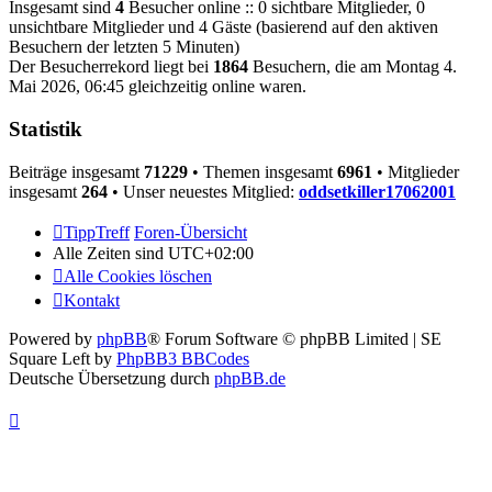
Insgesamt sind
4
Besucher online :: 0 sichtbare Mitglieder, 0
unsichtbare Mitglieder und 4 Gäste (basierend auf den aktiven
Besuchern der letzten 5 Minuten)
Der Besucherrekord liegt bei
1864
Besuchern, die am Montag 4.
Mai 2026, 06:45 gleichzeitig online waren.
Statistik
Beiträge insgesamt
71229
• Themen insgesamt
6961
• Mitglieder
insgesamt
264
• Unser neuestes Mitglied:
oddsetkiller17062001
TippTreff
Foren-Übersicht
Alle Zeiten sind
UTC+02:00
Alle Cookies löschen
Kontakt
Powered by
phpBB
® Forum Software © phpBB Limited | SE
Square Left by
PhpBB3 BBCodes
Deutsche Übersetzung durch
phpBB.de