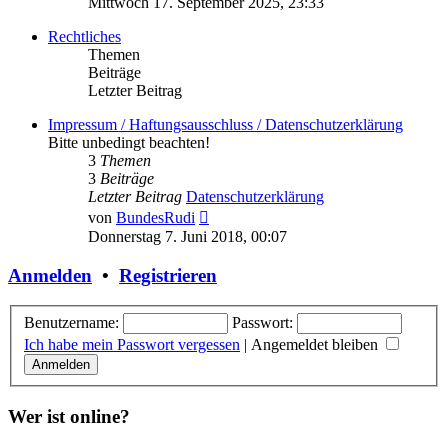
Mittwoch 17. September 2025, 23:33
Rechtliches
Themen
Beiträge
Letzter Beitrag
Impressum / Haftungsausschluss / Datenschutzerklärung
Bitte unbedingt beachten!
3
Themen
3
Beiträge
Letzter Beitrag
Datenschutzerklärung
Neuester
von
BundesRudi
Beitrag
Donnerstag 7. Juni 2018, 00:07
Anmelden
•
Registrieren
Benutzername:
Passwort:
Ich habe mein Passwort vergessen
|
Angemeldet bleiben
Wer ist online?