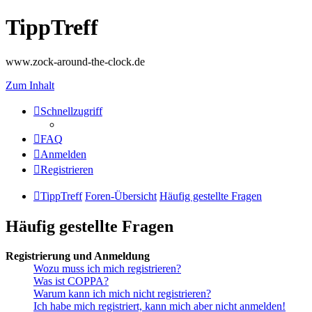
TippTreff
www.zock-around-the-clock.de
Zum Inhalt
Schnellzugriff
FAQ
Anmelden
Registrieren
TippTreff
Foren-Übersicht
Häufig gestellte Fragen
Häufig gestellte Fragen
Registrierung und Anmeldung
Wozu muss ich mich registrieren?
Was ist COPPA?
Warum kann ich mich nicht registrieren?
Ich habe mich registriert, kann mich aber nicht anmelden!