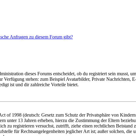
tische Anfragen zu diesem Forum gibt?
istration dieses Forums entscheidet, ob du registriert sein musst, um Be
zur Verfügung stehen: zum Beispiel Avatarbilder, Private Nachrichten, 
igt ist und dir zahlreiche Vorteile bietet.
t of 1998 (deutsch: Gesetz zum Schutz der Privatsphäre von Kindern i
ern unter 13 Jahren erheben, hierzu die Zustimmung der Eltern bezieh
dich zu registrieren versuchst, zutrifft, ziehe einen rechtlichen Beista
stelle für Rechtsangelegenheiten jeglicher Art ist; außer solchen, die