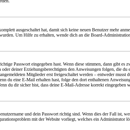
erden.
 komplett ausgeschaltet hat, damit sich keine neuen Benutzer mehr anm
 wurden. Um Hilfe zu erhalten, wende dich an die Board-Administratio
richtige Passwort eingegeben hast. Wenn diese stimmen, dann gibt es
ern oder deiner Erziehungsberechtigten den Anweisungen folgen, die du e
 angemeldeten Mitglieder erst freigeschaltet werden – entweder musst du
. Wenn du eine E-Mail erhalten hast, folge den dort enthaltenen Anweis
nn du dir sicher bist, dass deine E-Mail-Adresse korrekt eingegeben w
Benutzername und dein Passwort richtig sind. Wenn dies der Fall ist, w
igurationsproblem mit der Website vorliegt, welches ein Administrator l