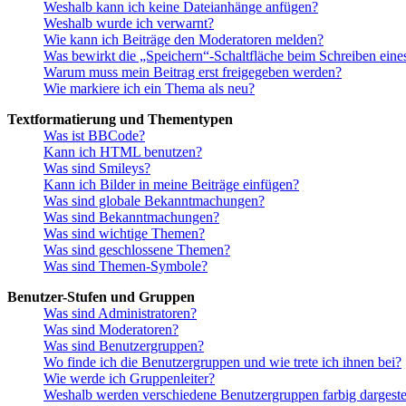
Weshalb kann ich keine Dateianhänge anfügen?
Weshalb wurde ich verwarnt?
Wie kann ich Beiträge den Moderatoren melden?
Was bewirkt die „Speichern“-Schaltfläche beim Schreiben eine
Warum muss mein Beitrag erst freigegeben werden?
Wie markiere ich ein Thema als neu?
Textformatierung und Thementypen
Was ist BBCode?
Kann ich HTML benutzen?
Was sind Smileys?
Kann ich Bilder in meine Beiträge einfügen?
Was sind globale Bekanntmachungen?
Was sind Bekanntmachungen?
Was sind wichtige Themen?
Was sind geschlossene Themen?
Was sind Themen-Symbole?
Benutzer-Stufen und Gruppen
Was sind Administratoren?
Was sind Moderatoren?
Was sind Benutzergruppen?
Wo finde ich die Benutzergruppen und wie trete ich ihnen bei?
Wie werde ich Gruppenleiter?
Weshalb werden verschiedene Benutzergruppen farbig dargestel