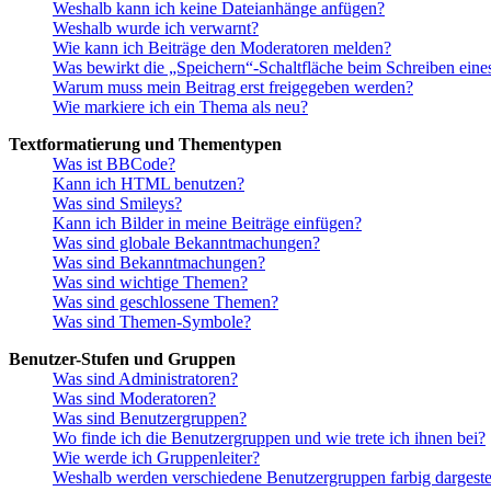
Weshalb kann ich keine Dateianhänge anfügen?
Weshalb wurde ich verwarnt?
Wie kann ich Beiträge den Moderatoren melden?
Was bewirkt die „Speichern“-Schaltfläche beim Schreiben eine
Warum muss mein Beitrag erst freigegeben werden?
Wie markiere ich ein Thema als neu?
Textformatierung und Thementypen
Was ist BBCode?
Kann ich HTML benutzen?
Was sind Smileys?
Kann ich Bilder in meine Beiträge einfügen?
Was sind globale Bekanntmachungen?
Was sind Bekanntmachungen?
Was sind wichtige Themen?
Was sind geschlossene Themen?
Was sind Themen-Symbole?
Benutzer-Stufen und Gruppen
Was sind Administratoren?
Was sind Moderatoren?
Was sind Benutzergruppen?
Wo finde ich die Benutzergruppen und wie trete ich ihnen bei?
Wie werde ich Gruppenleiter?
Weshalb werden verschiedene Benutzergruppen farbig dargestel