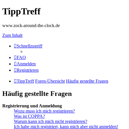
TippTreff
www.zock-around-the-clock.de
Zum Inhalt
Schnellzugriff
FAQ
Anmelden
Registrieren
TippTreff
Foren-Übersicht
Häufig gestellte Fragen
Häufig gestellte Fragen
Registrierung und Anmeldung
Wozu muss ich mich registrieren?
Was ist COPPA?
Warum kann ich mich nicht registrieren?
Ich habe mich registriert, kann mich aber nicht anmelden!