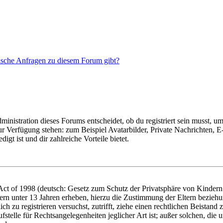
tische Anfragen zu diesem Forum gibt?
istration dieses Forums entscheidet, ob du registriert sein musst, um Be
zur Verfügung stehen: zum Beispiel Avatarbilder, Private Nachrichten, 
igt ist und dir zahlreiche Vorteile bietet.
t of 1998 (deutsch: Gesetz zum Schutz der Privatsphäre von Kindern i
ern unter 13 Jahren erheben, hierzu die Zustimmung der Eltern bezieh
dich zu registrieren versuchst, zutrifft, ziehe einen rechtlichen Beista
stelle für Rechtsangelegenheiten jeglicher Art ist; außer solchen, die