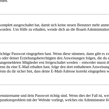
erden.
 komplett ausgeschaltet hat, damit sich keine neuen Benutzer mehr anm
 wurden. Um Hilfe zu erhalten, wende dich an die Board-Administratio
richtige Passwort eingegeben hast. Wenn diese stimmen, dann gibt es
ern oder deiner Erziehungsberechtigten den Anweisungen folgen, die du e
 angemeldeten Mitglieder erst freigeschaltet werden – entweder musst du
. Wenn du eine E-Mail erhalten hast, folge den dort enthaltenen Anweis
nn du dir sicher bist, dass deine E-Mail-Adresse korrekt eingegeben w
Benutzername und dein Passwort richtig sind. Wenn dies der Fall ist, w
igurationsproblem mit der Website vorliegt, welches ein Administrator l