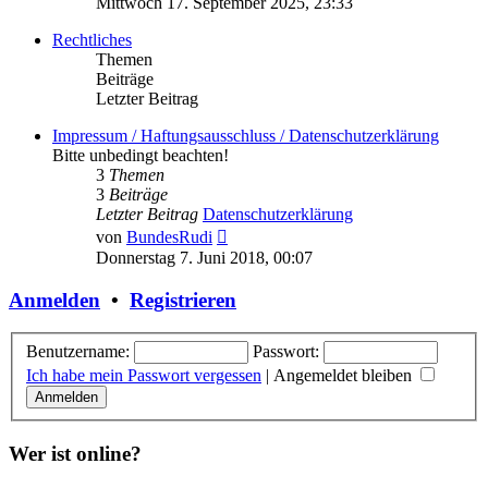
Mittwoch 17. September 2025, 23:33
Rechtliches
Themen
Beiträge
Letzter Beitrag
Impressum / Haftungsausschluss / Datenschutzerklärung
Bitte unbedingt beachten!
3
Themen
3
Beiträge
Letzter Beitrag
Datenschutzerklärung
Neuester
von
BundesRudi
Beitrag
Donnerstag 7. Juni 2018, 00:07
Anmelden
•
Registrieren
Benutzername:
Passwort:
Ich habe mein Passwort vergessen
|
Angemeldet bleiben
Wer ist online?