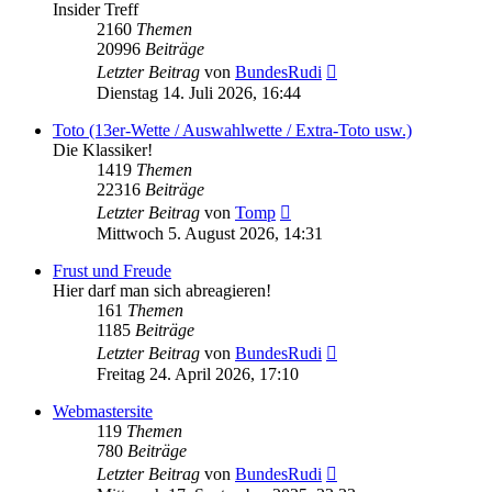
Insider Treff
2160
Themen
20996
Beiträge
Neuester
Letzter Beitrag
von
BundesRudi
Beitrag
Dienstag 14. Juli 2026, 16:44
Toto (13er-Wette / Auswahlwette / Extra-Toto usw.)
Die Klassiker!
1419
Themen
22316
Beiträge
Neuester
Letzter Beitrag
von
Tomp
Beitrag
Mittwoch 5. August 2026, 14:31
Frust und Freude
Hier darf man sich abreagieren!
161
Themen
1185
Beiträge
Neuester
Letzter Beitrag
von
BundesRudi
Beitrag
Freitag 24. April 2026, 17:10
Webmastersite
119
Themen
780
Beiträge
Neuester
Letzter Beitrag
von
BundesRudi
Beitrag