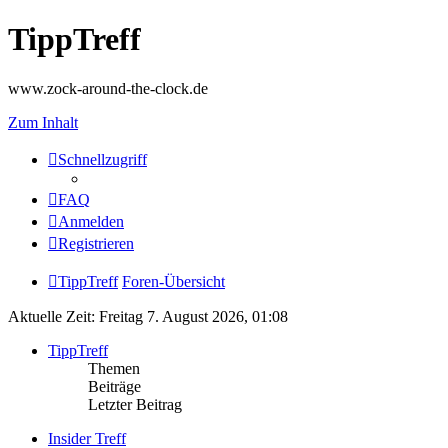
TippTreff
www.zock-around-the-clock.de
Zum Inhalt
Schnellzugriff
FAQ
Anmelden
Registrieren
TippTreff
Foren-Übersicht
Aktuelle Zeit: Freitag 7. August 2026, 01:08
TippTreff
Themen
Beiträge
Letzter Beitrag
Insider Treff