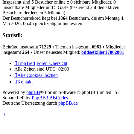
Insgesamt sind
5
Besucher online :: 0 sichtbare Mitglieder, 0
unsichtbare Mitglieder und 5 Gäste (basierend auf den aktiven
Besuchern der letzten 5 Minuten)
Der Besucherrekord liegt bei
1864
Besuchern, die am Montag 4.
Mai 2026, 06:45 gleichzeitig online waren.
Statistik
Beiträge insgesamt
71229
• Themen insgesamt
6961
• Mitglieder
insgesamt
264
• Unser neuestes Mitglied:
oddsetkiller17062001
TippTreff
Foren-Übersicht
Alle Zeiten sind
UTC+02:00
Alle Cookies löschen
Kontakt
Powered by
phpBB
® Forum Software © phpBB Limited | SE
Square Left by
PhpBB3 BBCodes
Deutsche Übersetzung durch
phpBB.de