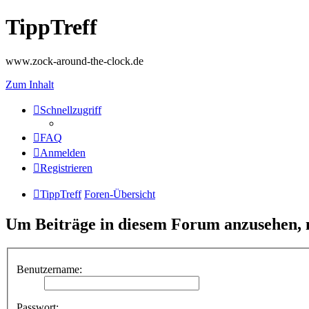
TippTreff
www.zock-around-the-clock.de
Zum Inhalt
Schnellzugriff
FAQ
Anmelden
Registrieren
TippTreff
Foren-Übersicht
Um Beiträge in diesem Forum anzusehen, m
Benutzername:
Passwort: