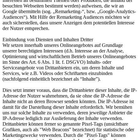
Interessen an bestimmten Themen oder Produkten, die anhand der
besuchten Webseiten bestimmt werden) aufweisen, die wir an
Google übermitteln (sog. „Remarketing-“, bzw. „Google-Analytics-
Audiences“). Mit Hilfe der Remarketing Audiences möchten wir
auch sicherstellen, dass unsere Anzeigen dem potentiellen Interesse
der Nutzer entsprechen.
Einbindung von Diensten und Inhalten Dritter
Wir setzen innerhalb unseres Onlineangebotes auf Grundlage
unserer berechtigten Interessen (d.h. Interesse an der Analyse,
Optimierung und wirtschaftlichem Betrieb unseres Onlineangebotes
im Sinne des Art. 6 Abs. 1 lit. f. DSGVO) Inhalts- oder
Serviceangebote von Drittanbietern ein, um deren Inhalte und
Services, wie z.B. Videos oder Schriftarten einzubinden
(nachfolgend einheitlich bezeichnet als “Inhalte”).
Dies setzt immer voraus, dass die Drittanbieter dieser Inhalte, die IP-
Adresse der Nutzer wahrnehmen, da sie ohne die IP-Adresse die
Inhalte nicht an deren Browser senden könnten. Die IP-Adresse ist
damit für die Darstellung dieser Inhalte erforderlich. Wir bemühen
uns nur solche Inhalte zu verwenden, deren jeweilige Anbieter die
IP-Adresse lediglich zur Auslieferung der Inhalte verwenden.
Drittanbieter können ferner so genannte Pixel-Tags (unsichtbare
Grafiken, auch als "Web Beacons" bezeichnet) für statistische oder
Marketingzwecke verwenden. Durch die "Pixel-Tags" können