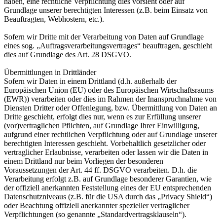
haben, eine rechtliche Verpflichtung dies vorsieht oder auf
Grundlage unserer berechtigten Interessen (z.B. beim Einsatz von
Beauftragten, Webhostern, etc.).
Sofern wir Dritte mit der Verarbeitung von Daten auf Grundlage
eines sog. „Auftragsverarbeitungsvertrages“ beauftragen, geschieht
dies auf Grundlage des Art. 28 DSGVO.
Übermittlungen in Drittländer
Sofern wir Daten in einem Drittland (d.h. außerhalb der
Europäischen Union (EU) oder des Europäischen Wirtschaftsraums
(EWR)) verarbeiten oder dies im Rahmen der Inanspruchnahme von
Diensten Dritter oder Offenlegung, bzw. Übermittlung von Daten an
Dritte geschieht, erfolgt dies nur, wenn es zur Erfüllung unserer
(vor)vertraglichen Pflichten, auf Grundlage Ihrer Einwilligung,
aufgrund einer rechtlichen Verpflichtung oder auf Grundlage unserer
berechtigten Interessen geschieht. Vorbehaltlich gesetzlicher oder
vertraglicher Erlaubnisse, verarbeiten oder lassen wir die Daten in
einem Drittland nur beim Vorliegen der besonderen
Voraussetzungen der Art. 44 ff. DSGVO verarbeiten. D.h. die
Verarbeitung erfolgt z.B. auf Grundlage besonderer Garantien, wie
der offiziell anerkannten Feststellung eines der EU entsprechenden
Datenschutzniveaus (z.B. für die USA durch das „Privacy Shield“)
oder Beachtung offiziell anerkannter spezieller vertraglicher
Verpflichtungen (so genannte „Standardvertragsklauseln“).