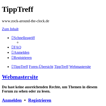
TippTreff
www.zock-around-the-clock.de
Zum Inhalt
Schnellzugriff
FAQ
Anmelden
Registrieren
TippTreff
Foren-Übersicht
TippTreff
Webmastersite
Webmastersite
Du hast keine ausreichenden Rechte, um Themen in diesem
Forum zu sehen oder zu lesen.
Anmelden
•
Registrieren