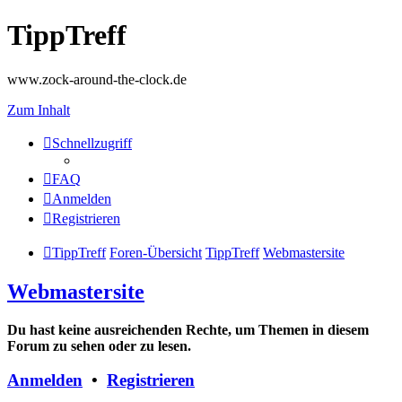
TippTreff
www.zock-around-the-clock.de
Zum Inhalt
Schnellzugriff
FAQ
Anmelden
Registrieren
TippTreff
Foren-Übersicht
TippTreff
Webmastersite
Webmastersite
Du hast keine ausreichenden Rechte, um Themen in diesem
Forum zu sehen oder zu lesen.
Anmelden
•
Registrieren