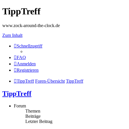
TippTreff
www.zock-around-the-clock.de
Zum Inhalt
Schnellzugriff
FAQ
Anmelden
Registrieren
TippTreff
Foren-Übersicht
TippTreff
TippTreff
Forum
Themen
Beiträge
Letzter Beitrag