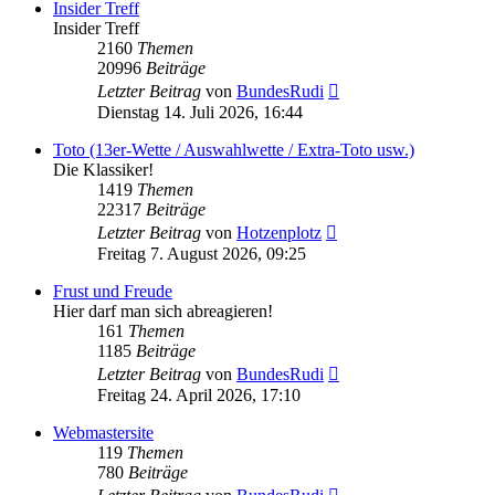
Insider Treff
Insider Treff
2160
Themen
20996
Beiträge
Neuester
Letzter Beitrag
von
BundesRudi
Beitrag
Dienstag 14. Juli 2026, 16:44
Toto (13er-Wette / Auswahlwette / Extra-Toto usw.)
Die Klassiker!
1419
Themen
22317
Beiträge
Neuester
Letzter Beitrag
von
Hotzenplotz
Beitrag
Freitag 7. August 2026, 09:25
Frust und Freude
Hier darf man sich abreagieren!
161
Themen
1185
Beiträge
Neuester
Letzter Beitrag
von
BundesRudi
Beitrag
Freitag 24. April 2026, 17:10
Webmastersite
119
Themen
780
Beiträge
Neuester