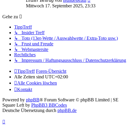
Letzter Beitrag
von
BundesRudi
Beitrag
Mittwoch 17. September 2025, 23:33
Gehe zu
TippTreff
↳ Insider Treff
↳ Toto (13er-Wette / Auswahlwette / Extra-Toto usw.)
↳ Frust und Freude
↳ Webmastersite
Rechtliches
↳ Impressum / Haftungsausschluss / Datenschutzerklärung
TippTreff
Foren-Übersicht
Alle Zeiten sind
UTC+02:00
Alle Cookies löschen
Kontakt
Powered by
phpBB
® Forum Software © phpBB Limited | SE
Square Left by
PhpBB3 BBCodes
Deutsche Übersetzung durch
phpBB.de