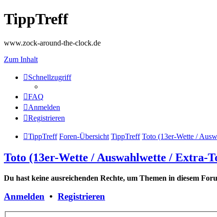
TippTreff
www.zock-around-the-clock.de
Zum Inhalt
Schnellzugriff
FAQ
Anmelden
Registrieren
TippTreff
Foren-Übersicht
TippTreff
Toto (13er-Wette / Ausw
Toto (13er-Wette / Auswahlwette / Extra-T
Du hast keine ausreichenden Rechte, um Themen in diesem Forum
Anmelden
•
Registrieren