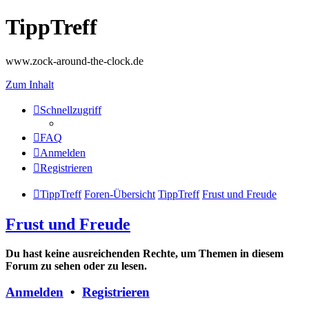
TippTreff
www.zock-around-the-clock.de
Zum Inhalt
Schnellzugriff
FAQ
Anmelden
Registrieren
TippTreff
Foren-Übersicht
TippTreff
Frust und Freude
Frust und Freude
Du hast keine ausreichenden Rechte, um Themen in diesem
Forum zu sehen oder zu lesen.
Anmelden
•
Registrieren