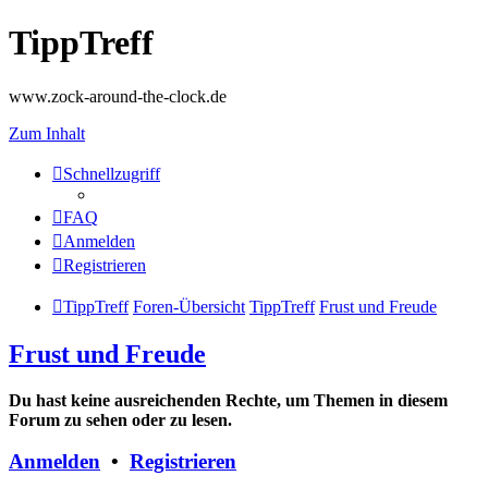
TippTreff
www.zock-around-the-clock.de
Zum Inhalt
Schnellzugriff
FAQ
Anmelden
Registrieren
TippTreff
Foren-Übersicht
TippTreff
Frust und Freude
Frust und Freude
Du hast keine ausreichenden Rechte, um Themen in diesem
Forum zu sehen oder zu lesen.
Anmelden
•
Registrieren