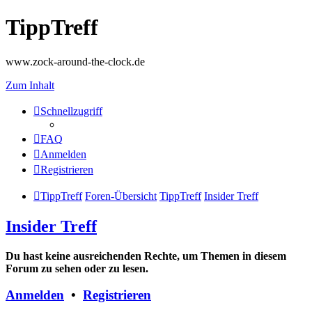
TippTreff
www.zock-around-the-clock.de
Zum Inhalt
Schnellzugriff
FAQ
Anmelden
Registrieren
TippTreff
Foren-Übersicht
TippTreff
Insider Treff
Insider Treff
Du hast keine ausreichenden Rechte, um Themen in diesem
Forum zu sehen oder zu lesen.
Anmelden
•
Registrieren