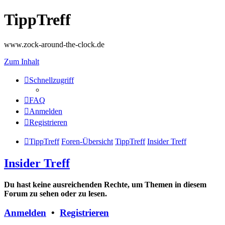
TippTreff
www.zock-around-the-clock.de
Zum Inhalt
Schnellzugriff
FAQ
Anmelden
Registrieren
TippTreff
Foren-Übersicht
TippTreff
Insider Treff
Insider Treff
Du hast keine ausreichenden Rechte, um Themen in diesem
Forum zu sehen oder zu lesen.
Anmelden
•
Registrieren