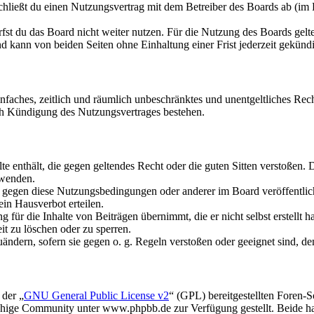
hließt du einen Nutzungsvertrag mit dem Betreiber des Boards ab (im 
fst du das Board nicht weiter nutzen. Für die Nutzung des Boards gelten
 kann von beiden Seiten ohne Einhaltung einer Frist jederzeit gekünd
 einfaches, zeitlich und räumlich unbeschränktes und unentgeltliches R
ch Kündigung des Nutzungsvertrages bestehen.
alte enthält, die gegen geltendes Recht oder die guten Sitten verstoßen. 
rwenden.
n gegen diese Nutzungsbedingungen oder anderer im Board veröffentli
in Hausverbot erteilen.
für die Inhalte von Beiträgen übernimmt, die er nicht selbst erstellt 
it zu löschen oder zu sperren.
uändern, sofern sie gegen o. g. Regeln verstoßen oder geeignet sind, 
 der „
GNU General Public License v2
“ (GPL) bereitgestellten Foren
hige Community unter www.phpbb.de zur Verfügung gestellt. Beide hab