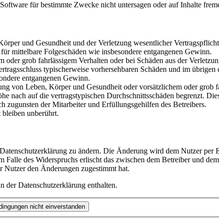
oftware für bestimmte Zwecke nicht untersagen oder auf Inhalte frem
rper und Gesundheit und der Verletzung wesentlicher Vertragspflichten
ch für mittelbare Folgeschäden wie insbesondere entgangenen Gewinn.
em oder grob fahrlässigem Verhalten oder bei Schäden aus der Verletz
i Vertragsschluss typischerweise vorhersehbaren Schäden und im übrigen
besondere entgangenen Gewinn.
ng von Leben, Körper und Gesundheit oder vorsätzlichem oder grob fah
e nach auf die vertragstypischen Durchschnittsschäden begrenzt. Dies
h zugunsten der Mitarbeiter und Erfüllungsgehilfen des Betreibers.
bleiben unberührt.
e Datenschutzerklärung zu ändern. Die Änderung wird dem Nutzer per E-
m Falle des Widerspruchs erlischt das zwischen dem Betreiber und dem 
er Nutzer den Änderungen zugestimmt hat.
n der Datenschutzerklärung enthalten.