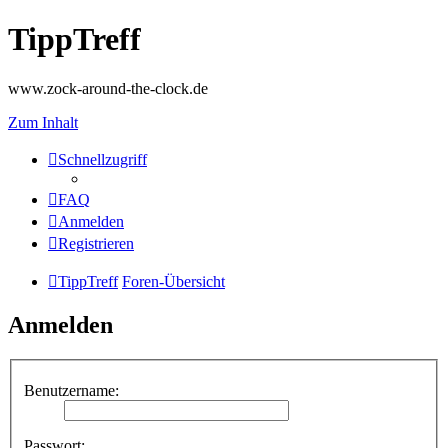
TippTreff
www.zock-around-the-clock.de
Zum Inhalt
Schnellzugriff
FAQ
Anmelden
Registrieren
TippTreff
Foren-Übersicht
Anmelden
Benutzername:
Passwort: