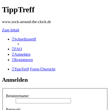
TippTreff
www.zock-around-the-clock.de
Zum Inhalt
Schnellzugriff
FAQ
Anmelden
Registrieren
TippTreff
Foren-Übersicht
Anmelden
Benutzername:
Passwort: