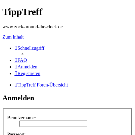
TippTreff
www.zock-around-the-clock.de
Zum Inhalt
Schnellzugriff
FAQ
Anmelden
Registrieren
TippTreff
Foren-Übersicht
Anmelden
Benutzername:
Passwort: