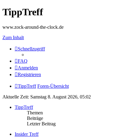
TippTreff
www.zock-around-the-clock.de
Zum Inhalt
Schnellzugriff
FAQ
Anmelden
Registrieren
TippTreff
Foren-Übersicht
Aktuelle Zeit: Samstag 8. August 2026, 05:02
TippTreff
Themen
Beiträge
Letzter Beitrag
Insider Treff