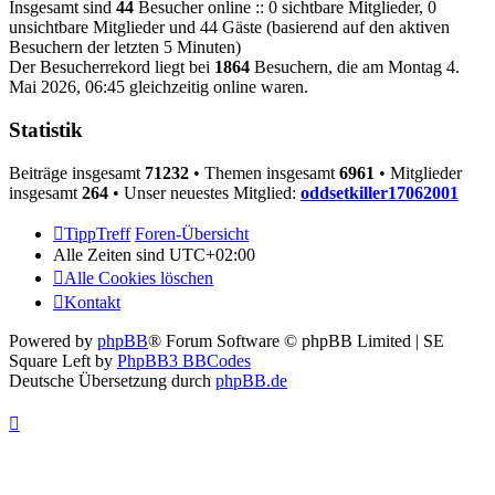
Insgesamt sind
44
Besucher online :: 0 sichtbare Mitglieder, 0
unsichtbare Mitglieder und 44 Gäste (basierend auf den aktiven
Besuchern der letzten 5 Minuten)
Der Besucherrekord liegt bei
1864
Besuchern, die am Montag 4.
Mai 2026, 06:45 gleichzeitig online waren.
Statistik
Beiträge insgesamt
71232
• Themen insgesamt
6961
• Mitglieder
insgesamt
264
• Unser neuestes Mitglied:
oddsetkiller17062001
TippTreff
Foren-Übersicht
Alle Zeiten sind
UTC+02:00
Alle Cookies löschen
Kontakt
Powered by
phpBB
® Forum Software © phpBB Limited | SE
Square Left by
PhpBB3 BBCodes
Deutsche Übersetzung durch
phpBB.de