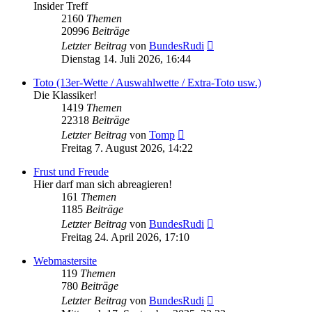
Insider Treff
2160
Themen
20996
Beiträge
Neuester
Letzter Beitrag
von
BundesRudi
Beitrag
Dienstag 14. Juli 2026, 16:44
Toto (13er-Wette / Auswahlwette / Extra-Toto usw.)
Die Klassiker!
1419
Themen
22318
Beiträge
Neuester
Letzter Beitrag
von
Tomp
Beitrag
Freitag 7. August 2026, 14:22
Frust und Freude
Hier darf man sich abreagieren!
161
Themen
1185
Beiträge
Neuester
Letzter Beitrag
von
BundesRudi
Beitrag
Freitag 24. April 2026, 17:10
Webmastersite
119
Themen
780
Beiträge
Neuester
Letzter Beitrag
von
BundesRudi
Beitrag