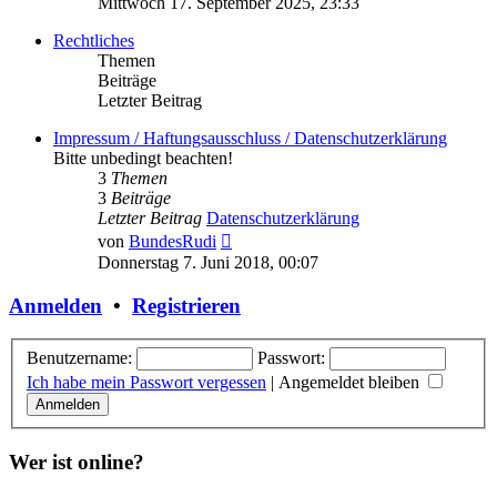
Mittwoch 17. September 2025, 23:33
Rechtliches
Themen
Beiträge
Letzter Beitrag
Impressum / Haftungsausschluss / Datenschutzerklärung
Bitte unbedingt beachten!
3
Themen
3
Beiträge
Letzter Beitrag
Datenschutzerklärung
Neuester
von
BundesRudi
Beitrag
Donnerstag 7. Juni 2018, 00:07
Anmelden
•
Registrieren
Benutzername:
Passwort:
Ich habe mein Passwort vergessen
|
Angemeldet bleiben
Wer ist online?