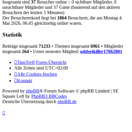
Insgesamt sind
37
Besucher online :: 0 sichtbare Mitglieder, 0
unsichtbare Mitglieder und 37 Gäste (basierend auf den aktiven
Besuchern der letzten 5 Minuten)
Der Besucherrekord liegt bei
1864
Besuchern, die am Montag 4.
Mai 2026, 06:45 gleichzeitig online waren.
Statistik
Beiträge insgesamt
71233
• Themen insgesamt
6961
• Mitglieder
insgesamt
264
• Unser neuestes Mitglied:
oddsetkiller17062001
TippTreff
Foren-Übersicht
Alle Zeiten sind
UTC+02:00
Alle Cookies löschen
Kontakt
Powered by
phpBB
® Forum Software © phpBB Limited | SE
Square Left by
PhpBB3 BBCodes
Deutsche Übersetzung durch
phpBB.de