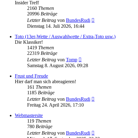
Insider Treff
2160
Themen
20996
Beiträge
Neuester
Letzter Beitrag
von
BundesRudi
Beitrag
Dienstag 14. Juli 2026, 16:44
Toto (13er-Wette / Auswahlwette / Extra-Toto usw.)
Die Klassiker!
1419
Themen
22319
Beiträge
Neuester
Letzter Beitrag
von
Tomp
Beitrag
Samstag 8. August 2026, 09:28
Frust und Freude
Hier darf man sich abreagieren!
161
Themen
1185
Beiträge
Neuester
Letzter Beitrag
von
BundesRudi
Beitrag
Freitag 24. April 2026, 17:10
Webmastersite
119
Themen
780
Beiträge
Neuester
Letzter Beitrag
von
BundesRudi
Beitrag