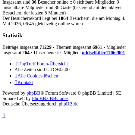
Insgesamt sind
36
Besucher online :: 0 sichtbare Mitglieder, 0
unsichtbare Mitglieder und 36 Gäste (basierend auf den aktiven
Besuchern der letzten 5 Minuten)
Der Besucherrekord liegt bei
1864
Besuchern, die am Montag 4.
Mai 2026, 06:45 gleichzeitig online waren.
Statistik
Beiträge insgesamt
71229
• Themen insgesamt
6961
• Mitglieder
insgesamt
264
• Unser neuestes Mitglied:
oddsetkiller17062001
TippTreff
Foren-Übersicht
Alle Zeiten sind
UTC+02:00
Alle Cookies löschen
Kontakt
Powered by
phpBB
® Forum Software © phpBB Limited | SE
Square Left by
PhpBB3 BBCodes
Deutsche Übersetzung durch
phpBB.de