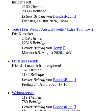
Insider Treff
2160
Themen
20996
Beiträge
Neuester
Letzter Beitrag
von
BundesRudi
Beitrag
Dienstag 14. Juli 2026, 16:44
Toto (13er-Wette / Auswahlwette / Extra-Toto usw.)
Die Klassiker!
1419
Themen
22316
Beiträge
Neuester
Letzter Beitrag
von
Tomp
Beitrag
Mittwoch 5. August 2026, 14:31
Frust und Freude
Hier darf man sich abreagieren!
161
Themen
1185
Beiträge
Neuester
Letzter Beitrag
von
BundesRudi
Beitrag
Freitag 24. April 2026, 17:10
Webmastersite
119
Themen
780
Beiträge
Neuester
Letzter Beitrag
von
BundesRudi
Beitrag