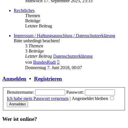
Mittwoch 17. September 2025, 23:33
Rechtliches
Themen
Beiträge
Letzter Beitrag
Impressum / Haftungsausschluss / Datenschutzerklärung
Bitte unbedingt beachten!
3
Themen
3
Beiträge
Letzter Beitrag
Datenschutzerklärung
Neuester
von
BundesRudi
Beitrag
Donnerstag 7. Juni 2018, 00:07
Anmelden
•
Registrieren
Benutzername:
Passwort:
Ich habe mein Passwort vergessen
|
Angemeldet bleiben
Wer ist online?