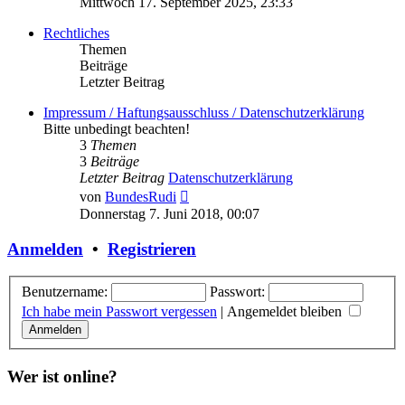
Mittwoch 17. September 2025, 23:33
Rechtliches
Themen
Beiträge
Letzter Beitrag
Impressum / Haftungsausschluss / Datenschutzerklärung
Bitte unbedingt beachten!
3
Themen
3
Beiträge
Letzter Beitrag
Datenschutzerklärung
Neuester
von
BundesRudi
Beitrag
Donnerstag 7. Juni 2018, 00:07
Anmelden
•
Registrieren
Benutzername:
Passwort:
Ich habe mein Passwort vergessen
|
Angemeldet bleiben
Wer ist online?