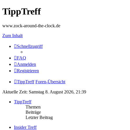
TippTreff
www.zock-around-the-clock.de
Zum Inhalt
Schnellzugriff
FAQ
Anmelden
Registrieren
TippTreff
Foren-Übersicht
Aktuelle Zeit: Samstag 8. August 2026, 21:39
TippTreff
Themen
Beiträge
Letzter Beitrag
Insider Treff