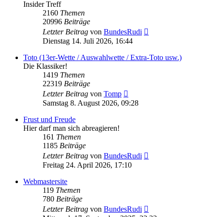
Insider Treff
2160
Themen
20996
Beiträge
Neuester
Letzter Beitrag
von
BundesRudi
Beitrag
Dienstag 14. Juli 2026, 16:44
Toto (13er-Wette / Auswahlwette / Extra-Toto usw.)
Die Klassiker!
1419
Themen
22319
Beiträge
Neuester
Letzter Beitrag
von
Tomp
Beitrag
Samstag 8. August 2026, 09:28
Frust und Freude
Hier darf man sich abreagieren!
161
Themen
1185
Beiträge
Neuester
Letzter Beitrag
von
BundesRudi
Beitrag
Freitag 24. April 2026, 17:10
Webmastersite
119
Themen
780
Beiträge
Neuester
Letzter Beitrag
von
BundesRudi
Beitrag