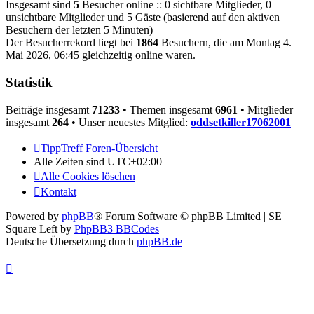
Insgesamt sind
5
Besucher online :: 0 sichtbare Mitglieder, 0
unsichtbare Mitglieder und 5 Gäste (basierend auf den aktiven
Besuchern der letzten 5 Minuten)
Der Besucherrekord liegt bei
1864
Besuchern, die am Montag 4.
Mai 2026, 06:45 gleichzeitig online waren.
Statistik
Beiträge insgesamt
71233
• Themen insgesamt
6961
• Mitglieder
insgesamt
264
• Unser neuestes Mitglied:
oddsetkiller17062001
TippTreff
Foren-Übersicht
Alle Zeiten sind
UTC+02:00
Alle Cookies löschen
Kontakt
Powered by
phpBB
® Forum Software © phpBB Limited | SE
Square Left by
PhpBB3 BBCodes
Deutsche Übersetzung durch
phpBB.de