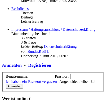
Mittwoch 17. September 2025, 23:33
Rechtliches
Themen
Beiträge
Letzter Beitrag
Impressum / Haftungsausschluss / Datenschutzerklärung
Bitte unbedingt beachten!
3
Themen
3
Beiträge
Letzter Beitrag
Datenschutzerklärung
Neuester
von
BundesRudi
Beitrag
Donnerstag 7. Juni 2018, 00:07
Anmelden
•
Registrieren
Benutzername:
Passwort:
Ich habe mein Passwort vergessen
|
Angemeldet bleiben
Wer ist online?