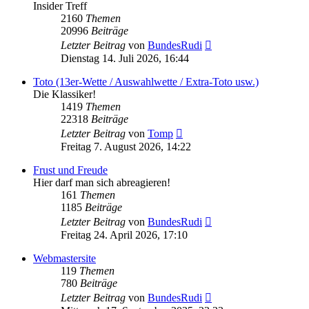
Insider Treff
2160
Themen
20996
Beiträge
Neuester
Letzter Beitrag
von
BundesRudi
Beitrag
Dienstag 14. Juli 2026, 16:44
Toto (13er-Wette / Auswahlwette / Extra-Toto usw.)
Die Klassiker!
1419
Themen
22318
Beiträge
Neuester
Letzter Beitrag
von
Tomp
Beitrag
Freitag 7. August 2026, 14:22
Frust und Freude
Hier darf man sich abreagieren!
161
Themen
1185
Beiträge
Neuester
Letzter Beitrag
von
BundesRudi
Beitrag
Freitag 24. April 2026, 17:10
Webmastersite
119
Themen
780
Beiträge
Neuester
Letzter Beitrag
von
BundesRudi
Beitrag