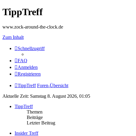
TippTreff
www.zock-around-the-clock.de
Zum Inhalt
Schnellzugriff
FAQ
Anmelden
Registrieren
TippTreff
Foren-Übersicht
Aktuelle Zeit: Samstag 8. August 2026, 01:05
TippTreff
Themen
Beiträge
Letzter Beitrag
Insider Treff