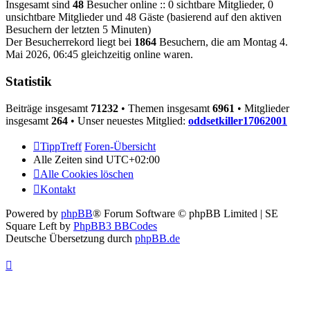
Insgesamt sind
48
Besucher online :: 0 sichtbare Mitglieder, 0
unsichtbare Mitglieder und 48 Gäste (basierend auf den aktiven
Besuchern der letzten 5 Minuten)
Der Besucherrekord liegt bei
1864
Besuchern, die am Montag 4.
Mai 2026, 06:45 gleichzeitig online waren.
Statistik
Beiträge insgesamt
71232
• Themen insgesamt
6961
• Mitglieder
insgesamt
264
• Unser neuestes Mitglied:
oddsetkiller17062001
TippTreff
Foren-Übersicht
Alle Zeiten sind
UTC+02:00
Alle Cookies löschen
Kontakt
Powered by
phpBB
® Forum Software © phpBB Limited | SE
Square Left by
PhpBB3 BBCodes
Deutsche Übersetzung durch
phpBB.de