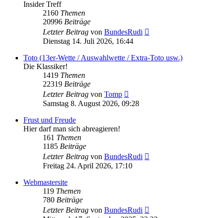
Insider Treff
2160
Themen
20996
Beiträge
Neuester
Letzter Beitrag
von
BundesRudi
Beitrag
Dienstag 14. Juli 2026, 16:44
Toto (13er-Wette / Auswahlwette / Extra-Toto usw.)
Die Klassiker!
1419
Themen
22319
Beiträge
Neuester
Letzter Beitrag
von
Tomp
Beitrag
Samstag 8. August 2026, 09:28
Frust und Freude
Hier darf man sich abreagieren!
161
Themen
1185
Beiträge
Neuester
Letzter Beitrag
von
BundesRudi
Beitrag
Freitag 24. April 2026, 17:10
Webmastersite
119
Themen
780
Beiträge
Neuester
Letzter Beitrag
von
BundesRudi
Beitrag