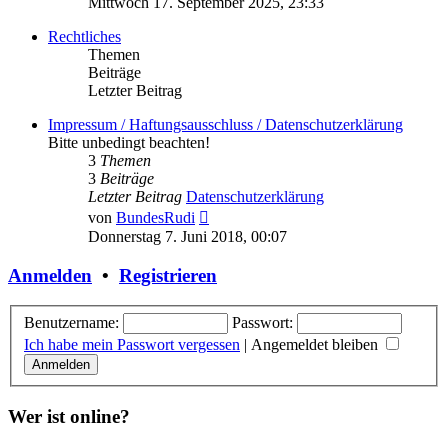
Mittwoch 17. September 2025, 23:33
Rechtliches
Themen
Beiträge
Letzter Beitrag
Impressum / Haftungsausschluss / Datenschutzerklärung
Bitte unbedingt beachten!
3
Themen
3
Beiträge
Letzter Beitrag
Datenschutzerklärung
Neuester
von
BundesRudi
Beitrag
Donnerstag 7. Juni 2018, 00:07
Anmelden
•
Registrieren
Benutzername:
Passwort:
Ich habe mein Passwort vergessen
|
Angemeldet bleiben
Wer ist online?