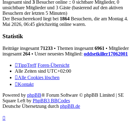
Insgesamt sind
3
Besucher online :: 0 sichtbare Mitglieder, 0
unsichtbare Mitglieder und 3 Gäste (basierend auf den aktiven
Besuchern der letzten 5 Minuten)
Der Besucherrekord liegt bei
1864
Besuchern, die am Montag 4.
Mai 2026, 06:45 gleichzeitig online waren.
Statistik
Beiträge insgesamt
71233
• Themen insgesamt
6961
• Mitglieder
insgesamt
264
• Unser neuestes Mitglied:
oddsetkiller17062001
TippTreff
Foren-Übersicht
Alle Zeiten sind
UTC+02:00
Alle Cookies löschen
Kontakt
Powered by
phpBB
® Forum Software © phpBB Limited | SE
Square Left by
PhpBB3 BBCodes
Deutsche Übersetzung durch
phpBB.de