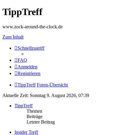
TippTreff
www.zock-around-the-clock.de
Zum Inhalt
Schnellzugriff
FAQ
Anmelden
Registrieren
TippTreff
Foren-Übersicht
Aktuelle Zeit: Sonntag 9. August 2026, 07:39
TippTreff
Themen
Beiträge
Letzter Beitrag
Insider Treff