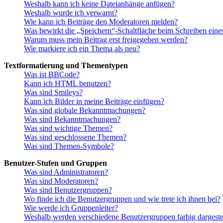
Weshalb kann ich keine Dateianhänge anfügen?
Weshalb wurde ich verwarnt?
Wie kann ich Beiträge den Moderatoren melden?
Was bewirkt die „Speichern“-Schaltfläche beim Schreiben eine
Warum muss mein Beitrag erst freigegeben werden?
Wie markiere ich ein Thema als neu?
Textformatierung und Thementypen
Was ist BBCode?
Kann ich HTML benutzen?
Was sind Smileys?
Kann ich Bilder in meine Beiträge einfügen?
Was sind globale Bekanntmachungen?
Was sind Bekanntmachungen?
Was sind wichtige Themen?
Was sind geschlossene Themen?
Was sind Themen-Symbole?
Benutzer-Stufen und Gruppen
Was sind Administratoren?
Was sind Moderatoren?
Was sind Benutzergruppen?
Wo finde ich die Benutzergruppen und wie trete ich ihnen bei?
Wie werde ich Gruppenleiter?
Weshalb werden verschiedene Benutzergruppen farbig dargestel