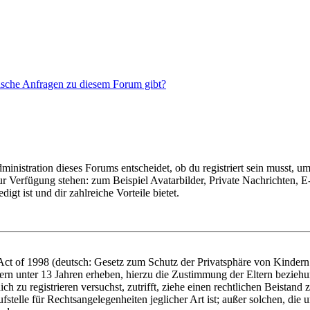
tische Anfragen zu diesem Forum gibt?
istration dieses Forums entscheidet, ob du registriert sein musst, um Be
zur Verfügung stehen: zum Beispiel Avatarbilder, Private Nachrichten, 
igt ist und dir zahlreiche Vorteile bietet.
t of 1998 (deutsch: Gesetz zum Schutz der Privatsphäre von Kindern i
ern unter 13 Jahren erheben, hierzu die Zustimmung der Eltern bezieh
dich zu registrieren versuchst, zutrifft, ziehe einen rechtlichen Beista
stelle für Rechtsangelegenheiten jeglicher Art ist; außer solchen, die