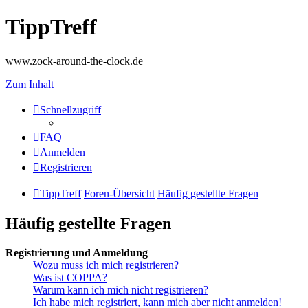
TippTreff
www.zock-around-the-clock.de
Zum Inhalt
Schnellzugriff
FAQ
Anmelden
Registrieren
TippTreff
Foren-Übersicht
Häufig gestellte Fragen
Häufig gestellte Fragen
Registrierung und Anmeldung
Wozu muss ich mich registrieren?
Was ist COPPA?
Warum kann ich mich nicht registrieren?
Ich habe mich registriert, kann mich aber nicht anmelden!