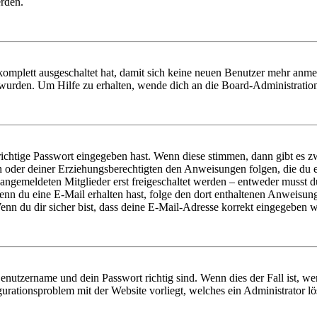
erden.
 komplett ausgeschaltet hat, damit sich keine neuen Benutzer mehr anm
 wurden. Um Hilfe zu erhalten, wende dich an die Board-Administratio
richtige Passwort eingegeben hast. Wenn diese stimmen, dann gibt es
ern oder deiner Erziehungsberechtigten den Anweisungen folgen, die du e
 angemeldeten Mitglieder erst freigeschaltet werden – entweder musst du
. Wenn du eine E-Mail erhalten hast, folge den dort enthaltenen Anweis
nn du dir sicher bist, dass deine E-Mail-Adresse korrekt eingegeben w
Benutzername und dein Passwort richtig sind. Wenn dies der Fall ist, w
igurationsproblem mit der Website vorliegt, welches ein Administrator l