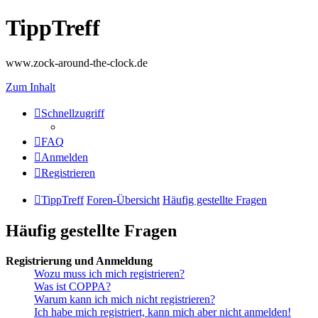
TippTreff
www.zock-around-the-clock.de
Zum Inhalt
Schnellzugriff
FAQ
Anmelden
Registrieren
TippTreff
Foren-Übersicht
Häufig gestellte Fragen
Häufig gestellte Fragen
Registrierung und Anmeldung
Wozu muss ich mich registrieren?
Was ist COPPA?
Warum kann ich mich nicht registrieren?
Ich habe mich registriert, kann mich aber nicht anmelden!